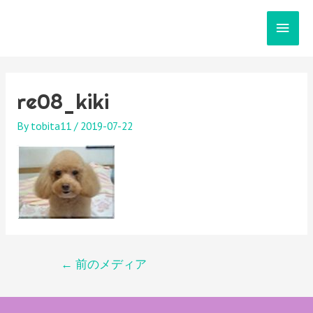
メ
イ
ン
re08_kiki
メ
By
tobita11
/
2019-07-22
ニ
ュ
ー
投
←
前のメディア
稿
ナ
ビ