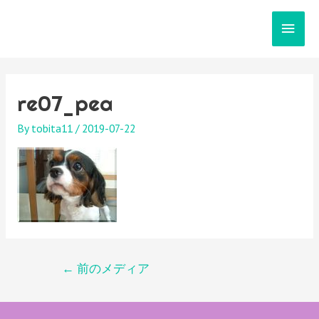
メ
イ
ン
re07_pea
メ
By
tobita11
/
2019-07-22
ニ
ュ
ー
投
←
前のメディア
稿
ナ
ビ