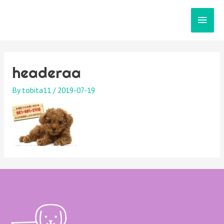
メ
イ
ン
headeraa
メ
By
tobita11
/
2019-07-19
ニ
ュ
ー